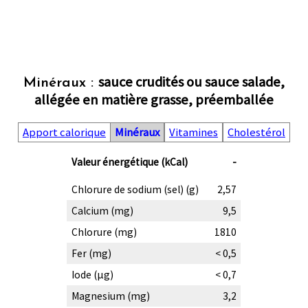
sauce crudités ou sauce salade,
Minéraux :
allégée en matière grasse, préemballée
Apport calorique
Minéraux
Vitamines
Cholestérol
Valeur énergétique (kCal)
-
Chlorure de sodium (sel) (g)
2,57
Calcium (mg)
9,5
Chlorure (mg)
1810
Fer (mg)
< 0,5
Iode (µg)
< 0,7
Magnesium (mg)
3,2