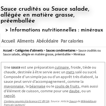
Sauce crudités ou Sauce salade,
allégée en matière grasse,
préemballée
> Informations nutritionnelles : minéraux
Accueil
Aliments
Abécédaire
Par calories
Accueil
>
Catégories d'aliments
>
sauces condimentaires
> Sauce crudités ou
Sauce salade, allégée en matière grasse, préemballée > Minéraux
Une
sauce
est une préparation
culinaire
, froide, tiède ou
chaude, destinée à être servie avec un
mets
salé ou sucré.
Composée d’un simple jus ou d'un apprêt très élaboré, la
sauce peut servir d’accompagnement, comme la
mayonnaise
, la
béarnaise
ou le
coulis de fruits
, mais aussi
d’élément de cuisson, comme pour une
daube
, ou un
ragoût
.
Contenu soumis à la licence CC-BY-SA
. Source : Article
Sauce
de
Wikipédia en
français
(
auteurs
)