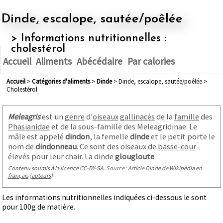
Dinde, escalope, sautée/poêlée
> Informations nutritionnelles :
cholestérol
Accueil
Aliments
Abécédaire
Par calories
Accueil
>
Catégories d'aliments
>
dinde
> Dinde, escalope, sautée/poêlée >
Cholestérol
Meleagris
est un
genre
d'
oiseaux
gallinacés
de la
famille
des
Phasianidae
et de la sous-famille des Meleagridinae. Le
mâle est appelé
dindon
, la femelle
dinde
et le petit porte le
nom de
dindonneau
. Ce sont des oiseaux de
basse-cour
élevés pour leur chair. La dinde
glougloute
.
Contenu soumis à la licence CC-BY-SA
. Source : Article
Dinde
de
Wikipédia en
français
(
auteurs
)
Les informations nutritionnelles indiquées ci-dessous le sont
pour 100g de matière.