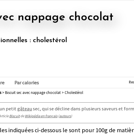
 avec nappage chocolat
ionnelles : cholestérol
Re
re
Par calories
s
> Biscuit sec avec nappage chocolat > Cholestérol
un petit
gâteau
sec, qui se décline dans plusieurs saveurs et form
Article
Biscuit
de
Wikipédia en français
(
auteurs
)
les indiquées ci-dessous le sont pour 100g de matièr