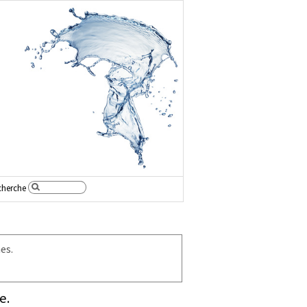
cherche
es.
e.