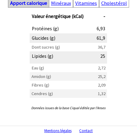
Apport calorique
Minéraux
Vitamines
Cholestérol
Valeur énergétique (kCal)
-
Protéines (g)
6,93
Glucides (g)
61,9
Dont sucres (g)
36,7
Lipides (g)
25
Eau (g)
2,72
Amidon (g)
25,2
Fibres (g)
2,09
Cendres (g)
1,32
Données issues de la base Ciqual éditée par l'Anses
Mentions légales
Contact