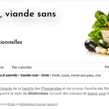
tionnelles
Re
re
Par calories
s et assimilés
>
viandes crues
>
dinde
> Dinde, cuisse, viande sans peau, crue
llinacés
de la
famille
des
Phasianidae
et de la sous-famille des M
t porte le nom de
dindonneau
. Ce sont des oiseaux de
basse-cour
é
Article
Dinde
de
Wikipédia en français
(
auteurs
)