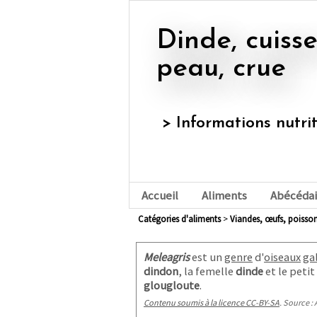
Dinde, cuisse, viande sans
peau, crue
> Informations nutri
Accueil
Aliments
Abécédai
Catégories d'aliments
>
viandes, œufs, poisson
Meleagris
est un
genre
d'
oiseaux
ga
dindon
, la femelle
dinde
et le peti
glougloute
.
Contenu soumis à la licence CC-BY-SA
. Source : 