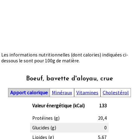
Les informations nutritionnelles (dont calories) indiquées ci-
dessous le sont pour 100g de matière.
Boeuf, bavette d'aloyau, crue
Apport calorique
Minéraux
Vitamines
Cholestérol
Valeur énergétique (kCal)
133
Protéines (g)
20,4
Glucides (g)
0
Lipides (g)
5,67