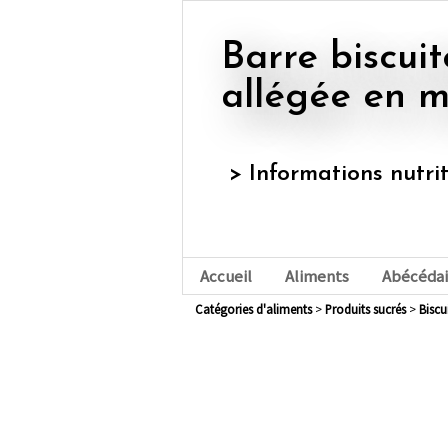
Barre biscuitée fourrée aux fruits,
allégée en m
> Informations nutri
Accueil
Aliments
Abécédai
Catégories d'aliments
>
produits sucrés
>
bisc