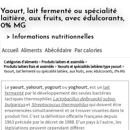
Yaourt, lait fermenté ou spécialité
laitière, aux fruits, avec édulcorants,
0% MG
> Informations nutritionnelles
Accueil
Aliments
Abécédaire
Par calories
Catégories d'aliments
>
produits laitiers et assimilés
>
produits laitiers frais et assimilés
>
yaourts et spécialités laitières type yaourt
>
Yaourt, lait fermenté ou spécialité laitière, aux fruits, avec édulcorants, 0% MG
Le
yaourt
,
yahourt
,
yogourt
ou
yoghourt
, est un
lait
fermenté
par le développement des seules bactéries
lactiques thermophiles
Lactobacillus delbrueckii subsp.
bulgaricus
et
Streptococcus thermophilus
qui doivent être
ensemencées simultanément et se trouver vivantes dans le
produit fini. C'est la définition officielle française depuis
1963 précisée par le décret de 1988
. D'un pays à l'autre, les
législations peuvent cependant différer.