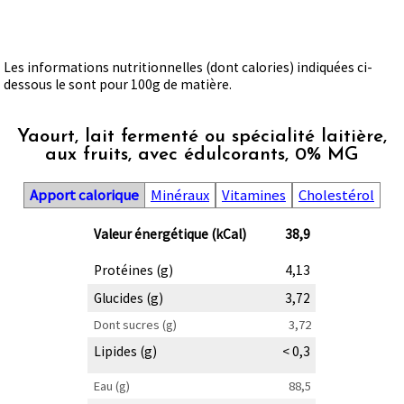
Les informations nutritionnelles (dont calories) indiquées ci-
dessous le sont pour 100g de matière.
Yaourt, lait fermenté ou spécialité laitière,
aux fruits, avec édulcorants, 0% MG
Apport calorique
Minéraux
Vitamines
Cholestérol
Valeur énergétique (kCal)
38,9
Protéines (g)
4,13
Glucides (g)
3,72
Dont sucres (g)
3,72
Lipides (g)
< 0,3
Eau (g)
88,5