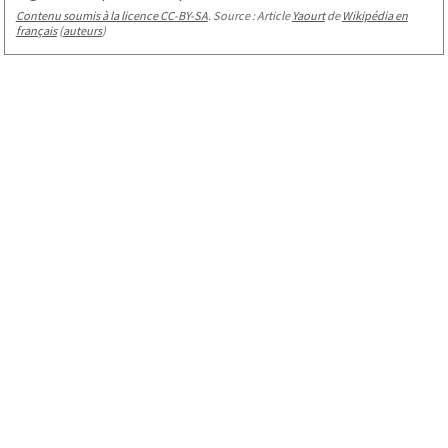
Contenu soumis à la licence CC-BY-SA
. Source : Article
Yaourt
de
Wikipédia en
français
(
auteurs
)