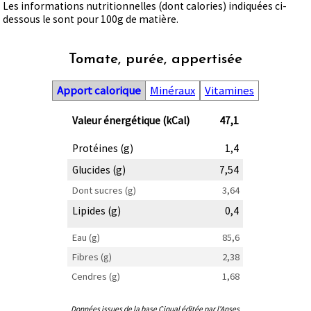
Les informations nutritionnelles (dont calories) indiquées ci-
dessous le sont pour 100g de matière.
Tomate, purée, appertisée
Apport calorique
Minéraux
Vitamines
Valeur énergétique (kCal)
47,1
Protéines (g)
1,4
Glucides (g)
7,54
Dont sucres (g)
3,64
Lipides (g)
0,4
Eau (g)
85,6
Fibres (g)
2,38
Cendres (g)
1,68
Données issues de la base Ciqual éditée par l'Anses