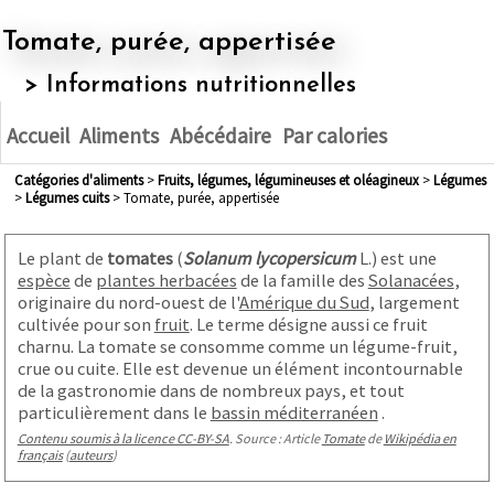
Tomate, purée, appertisée
> Informations nutritionnelles
Accueil
Aliments
Abécédaire
Par calories
Catégories d'aliments
>
fruits, légumes, légumineuses et oléagineux
>
légumes
>
légumes cuits
> Tomate, purée, appertisée
Le plant de
tomates
(
Solanum lycopersicum
L.) est une
espèce
de
plantes herbacées
de la famille des
Solanacées
,
originaire du nord-ouest de l'
Amérique du Sud
, largement
cultivée pour son
fruit
. Le terme désigne aussi ce fruit
charnu. La tomate se consomme comme un légume-fruit,
crue ou cuite. Elle est devenue un élément incontournable
de la gastronomie dans de nombreux pays, et tout
particulièrement dans le
bassin méditerranéen
.
Contenu soumis à la licence CC-BY-SA
. Source : Article
Tomate
de
Wikipédia en
français
(
auteurs
)