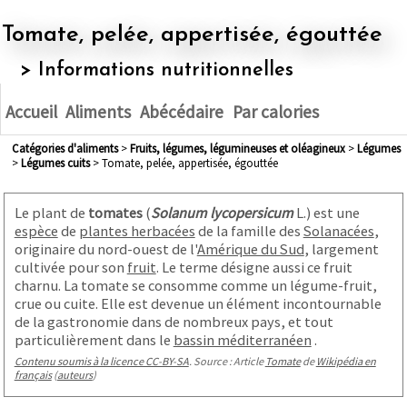
Tomate, pelée, appertisée, égouttée
> Informations nutritionnelles
Accueil
Aliments
Abécédaire
Par calories
Catégories d'aliments
>
fruits, légumes, légumineuses et oléagineux
>
légumes
>
légumes cuits
> Tomate, pelée, appertisée, égouttée
Le plant de
tomates
(
Solanum lycopersicum
L.) est une
espèce
de
plantes herbacées
de la famille des
Solanacées
,
originaire du nord-ouest de l'
Amérique du Sud
, largement
cultivée pour son
fruit
. Le terme désigne aussi ce fruit
charnu. La tomate se consomme comme un légume-fruit,
crue ou cuite. Elle est devenue un élément incontournable
de la gastronomie dans de nombreux pays, et tout
particulièrement dans le
bassin méditerranéen
.
Contenu soumis à la licence CC-BY-SA
. Source : Article
Tomate
de
Wikipédia en
français
(
auteurs
)