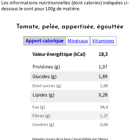
Les informations nutritionnelles (dont calories) indiquées ci-
dessous le sont pour 100g de matière.
Tomate, pelée, appertisée, égouttée
Apport calorique
Minéraux
Vitamines
Valeur énergétique (kCal)
18,3
Protéines (g)
1,07
Glucides (g)
1,89
Dont sucres (g)
1,88
Lipides (g)
0,28
Eau (g)
94,4
Fibres (g)
1,27
Cendres (g)
0,66
Données issues de la base Ciqual éditée par l'Anses