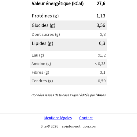
Valeur énergétique (kCal)
27,6
Protéines (g)
1,13
Glucides (g)
3,56
Dont sucres (g)
2,8
Lipides (g)
0,3
Eau (g)
91,2
Amidon (g)
< 0,35
Fibres (g)
3,1
Cendres (g)
0,59
Données issues de la base Ciqual éditée par l'Anses
Mentions légales
Contact
Site © 2026 mes-infos-nutrition.com