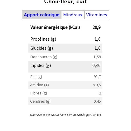
Chou-fleur, cuit
Apport calorique
Minéraux
Vitamines
Valeur énergétique (kCal)
20,9
Protéines (g)
1,6
Glucides (g)
1,6
Dont sucres (g)
1,59
Lipides (g)
0,46
Eau (g)
93,7
Amidon (g)
< 0,5
Fibres (g)
2
Cendres (g)
0,45
Données issues de la base Ciqual éditée par l'Anses