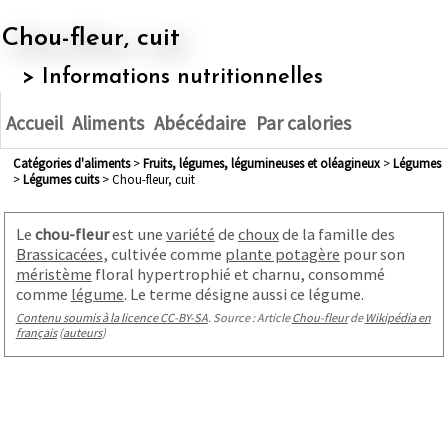
Chou-fleur, cuit
> Informations nutritionnelles
Accueil
Aliments
Abécédaire
Par calories
Catégories d'aliments
>
fruits, légumes, légumineuses et oléagineux
>
légumes
>
légumes cuits
> Chou-fleur, cuit
Le
chou-fleur
est une
variété
de
choux
de la famille des
Brassicacées
, cultivée comme
plante potagère
pour son
méristème
floral hypertrophié et charnu, consommé
comme
légume
. Le terme désigne aussi ce légume.
Contenu soumis à la licence CC-BY-SA
. Source : Article
Chou-fleur
de
Wikipédia en
français
(
auteurs
)