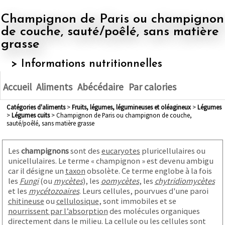
Champignon de Paris ou champignon
de couche, sauté/poêlé, sans matière
grasse
> Informations nutritionnelles
Accueil
Aliments
Abécédaire
Par calories
Catégories d'aliments
>
fruits, légumes, légumineuses et oléagineux
>
légumes
>
légumes cuits
> Champignon de Paris ou champignon de couche,
sauté/poêlé, sans matière grasse
Les
champignons
sont des
eucaryotes
pluricellulaires ou
unicellulaires. Le terme « champignon » est devenu ambigu
car il désigne un
taxon
obsolète. Ce terme englobe à la fois
les
Fungi
(ou
mycètes
), les
oomycètes
, les
chytridiomycètes
et les
mycétozoaires
. Leurs cellules, pourvues d'une paroi
chitineuse
ou
cellulosique
, sont immobiles et se
nourrissent par l’absorption
des molécules organiques
directement dans le milieu. La cellule ou les cellules sont