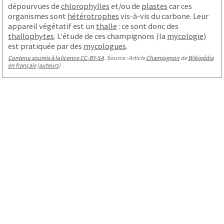
dépourvues de
chlorophylles
et/ou de
plastes
car ces
organismes sont
hétérotrophes
vis-à-vis du carbone. Leur
appareil végétatif est un
thalle
: ce sont donc des
thallophytes
. L'étude de ces champignons (la
mycologie
)
est pratiquée par des
mycologues
.
Contenu soumis à la licence CC-BY-SA
. Source : Article
Champignon
de
Wikipédia
en français
(
auteurs
)