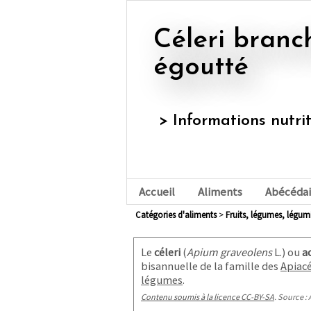
Céleri branche, appertisé,
égoutté
> Informations nutri
Accueil
Aliments
Abécédai
Catégories d'aliments
>
fruits, légumes, légu
Le
céleri
(
Apium graveolens
L.) ou
a
bisannuelle de la famille des
Apiac
légumes
.
Contenu soumis à la licence CC-BY-SA
. Source : 