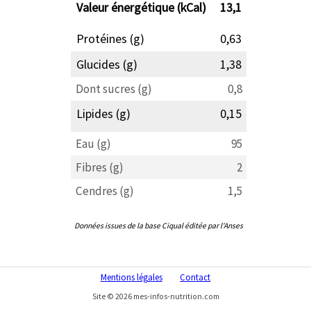
Valeur énergétique (kCal)
13,1
Protéines (g)
0,63
Glucides (g)
1,38
Dont sucres (g)
0,8
Lipides (g)
0,15
Eau (g)
95
Fibres (g)
2
Cendres (g)
1,5
Données issues de la base Ciqual éditée par l'Anses
Mentions légales
Contact
Site © 2026 mes-infos-nutrition.com