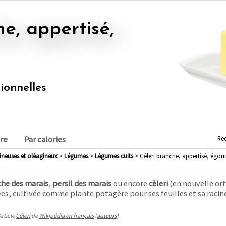
tionnelles
Re
re
Par calories
mineuses et oléagineux
>
légumes
>
légumes cuits
> Céleri branche, appertisé, égout
che des marais
,
persil des marais
ou encore
cèleri
(en
nouvelle or
ées
, cultivée comme
plante potagère
pour ses
feuilles
et sa
racin
Article
Céleri
de
Wikipédia en français
(
auteurs
)