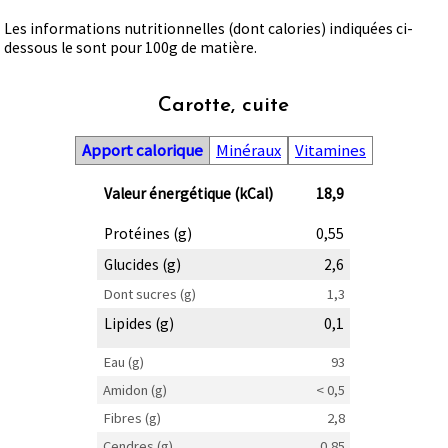
Les informations nutritionnelles (dont calories) indiquées ci-
dessous le sont pour 100g de matière.
Carotte, cuite
Apport calorique
Minéraux
Vitamines
Valeur énergétique (kCal)
18,9
Protéines (g)
0,55
Glucides (g)
2,6
Dont sucres (g)
1,3
Lipides (g)
0,1
Eau (g)
93
Amidon (g)
< 0,5
Fibres (g)
2,8
Cendres (g)
0,85