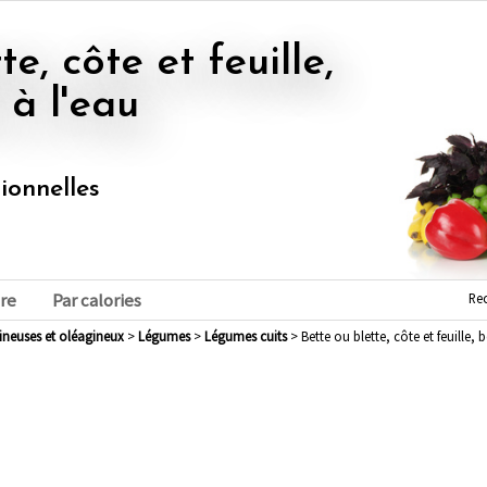
 à l'eau
tionnelles
Re
re
Par calories
mineuses et oléagineux
>
légumes
>
légumes cuits
> Bette ou blette, côte et feuille, b