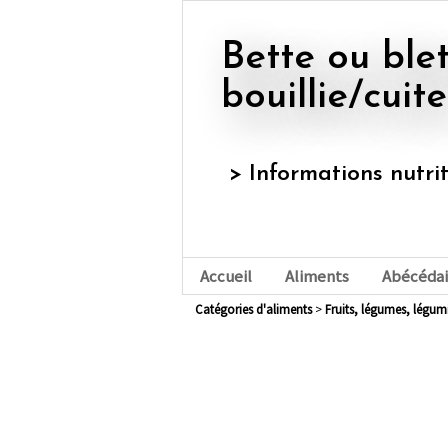
Bette ou blette, côte et feuille,
bouillie/cuite
> Informations nutri
Accueil
Aliments
Abécédai
Catégories d'aliments
>
fruits, légumes, légu