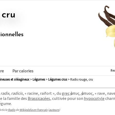
 cru
tionnelles
Re
re
Par calories
mineuses et oléagineux
>
légumes
>
légumes crus
> Radis rouge, cru
radix, radicis
, « racine, raifort », du
grec
ῥαπυς, ῥαπυος
, « rave, nav
e la famille des
Brassicacées
, cultivée pour son
hypocotyle
charn
légume.
Article
Radis
de
Wikipédia en français
(
auteurs
)