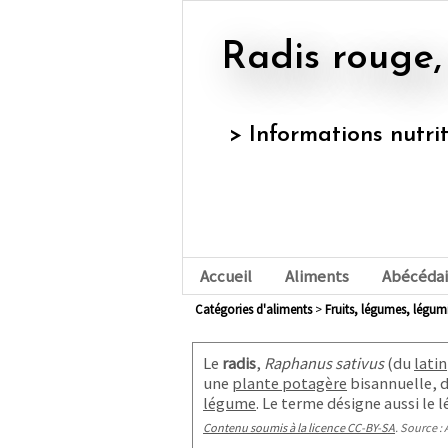
Radis rouge,
> Informations nutri
Accueil
Aliments
Abécédai
Catégories d'aliments
>
fruits, légumes, légu
Le
radis
,
Raphanus sativus
(du
latin
une
plante potagère
bisannuelle, d
légume
. Le terme désigne aussi le 
Contenu soumis à la licence CC-BY-SA
. Source : 