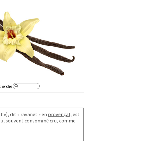
cherche
et »), dit « ravanet » en
provençal
, est
u, souvent consommé cru, comme