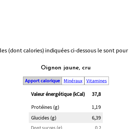
les (dont calories) indiquées ci-dessous le sont pour
Oignon jaune, cru
Apport calorique
Minéraux
Vitamines
Valeur énergétique (kCal)
37,8
Protéines (g)
1,19
Glucides (g)
6,39
Dont sucres (g)
0,2