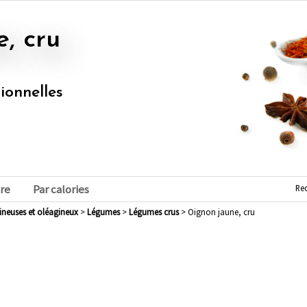
e, cru
tionnelles
Re
re
Par calories
mineuses et oléagineux
>
légumes
>
légumes crus
> Oignon jaune, cru