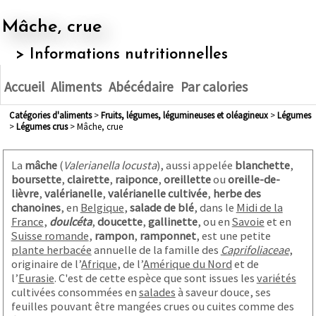
Mâche, crue
> Informations nutritionnelles
Accueil
Aliments
Abécédaire
Par calories
Catégories d'aliments
>
fruits, légumes, légumineuses et oléagineux
>
légumes
>
légumes crus
> Mâche, crue
La
mâche
(
Valerianella locusta
), aussi appelée
blanchette
,
boursette
,
clairette
,
raiponce
,
oreillette
ou
oreille-de-
lièvre
,
valérianelle
,
valérianelle cultivée
,
herbe des
chanoines
, en
Belgique
,
salade de blé
, dans le
Midi de la
France
,
doulcéta
,
doucette
,
gallinette
, ou en
Savoie
et en
Suisse romande
,
rampon
,
ramponnet
, est une petite
plante herbacée
annuelle de la famille des
Caprifoliaceae
,
originaire de l’
Afrique
, de l’
Amérique du Nord
et de
l’
Eurasie
. C'est de cette espèce que sont issues les
variétés
cultivées consommées en
salades
à saveur douce, ses
feuilles pouvant être mangées crues ou cuites comme des