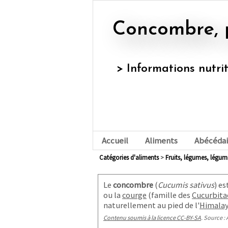
Concombre, 
> Informations nutri
Accueil
Aliments
Abécédai
Catégories d'aliments
>
fruits, légumes, légu
Le
concombre
(
Cucumis sativus
) e
ou la
courge
(famille des
Cucurbita
naturellement au pied de l'
Himala
Contenu soumis à la licence CC-BY-SA
. Source : 