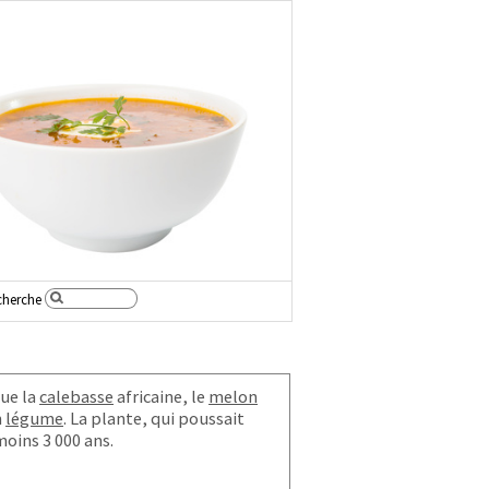
cherche
ue la
calebasse
africaine, le
melon
n
légume
. La plante, qui poussait
 moins 3 000 ans.