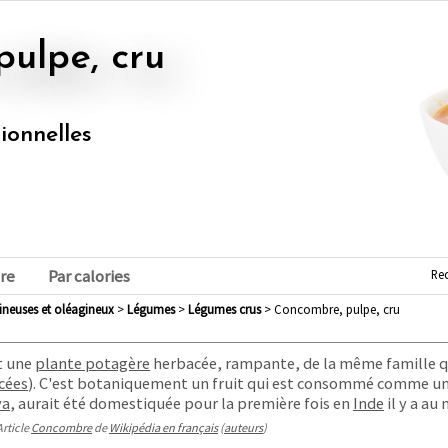
pulpe, cru
tionnelles
Re
re
Par calories
mineuses et oléagineux
>
légumes
>
légumes crus
> Concombre, pulpe, cru
st une
plante potagère
herbacée, rampante, de la même famille q
cées
). C'est botaniquement un fruit qui est consommé comme u
ya
, aurait été domestiquée pour la première fois en
Inde
il y a au
Article
Concombre
de
Wikipédia en français
(
auteurs
)