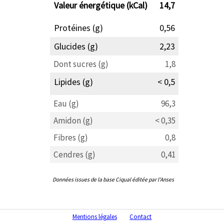
Valeur énergétique (kCal)
14,7
Protéines (g)
0,56
Glucides (g)
2,23
Dont sucres (g)
1,8
Lipides (g)
< 0,5
Eau (g)
96,3
Amidon (g)
< 0,35
Fibres (g)
0,8
Cendres (g)
0,41
Données issues de la base Ciqual éditée par l'Anses
Mentions légales
Contact