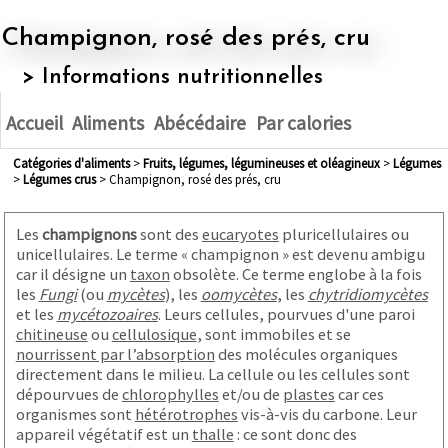
Champignon, rosé des prés, cru
> Informations nutritionnelles
Accueil
Aliments
Abécédaire
Par calories
Catégories d'aliments
>
fruits, légumes, légumineuses et oléagineux
>
légumes
>
légumes crus
> Champignon, rosé des prés, cru
Les
champignons
sont des
eucaryotes
pluricellulaires ou
unicellulaires. Le terme « champignon » est devenu ambigu
car il désigne un
taxon
obsolète. Ce terme englobe à la fois
les
Fungi
(ou
mycètes
), les
oomycètes
, les
chytridiomycètes
et les
mycétozoaires
. Leurs cellules, pourvues d'une paroi
chitineuse
ou
cellulosique
, sont immobiles et se
nourrissent par l’absorption
des molécules organiques
directement dans le milieu. La cellule ou les cellules sont
dépourvues de
chlorophylles
et/ou de
plastes
car ces
organismes sont
hétérotrophes
vis-à-vis du carbone. Leur
appareil végétatif est un
thalle
: ce sont donc des