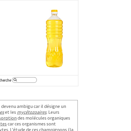
cherche
t devenu ambigu car il désigne un
es
et les
mycétozoaires
. Leurs
bsorption
des molécules organiques
stes
car ces organismes sont
ytes
. L'étude de ces champignons (la