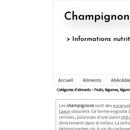
Champignon,
> Informations nutri
Accueil
Aliments
Abécédai
Catégories d'aliments
>
fruits, légumes, légu
Les
champignons
sont des
eucaryo
taxon
obsolète. Ce terme englobe à 
cellules, pourvues d'une paroi
chit
directement dans le milieu. La cell
hétérotrophes
vis-à-vis du carbone