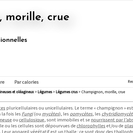
 morille, crue
tionnelles
Re
re
Par calories
mineuses et oléagineux
>
légumes
>
légumes crus
> Champignon, morille, crue
tes
pluricellulaires ou unicellulaires. Le terme « champignon » es
la fois les
Fungi
(ou
mycètes
), les
oomycètes
, les
chytridiomycèt
ineuse
ou
cellulosique
, sont immobiles et se
nourrissent par l’a
ule ou les cellules sont dépourvues de
chlorophylles
et/ou de
pla
. Leur appareil végétatif est un
thalle
: ce sont donc des
thalloph