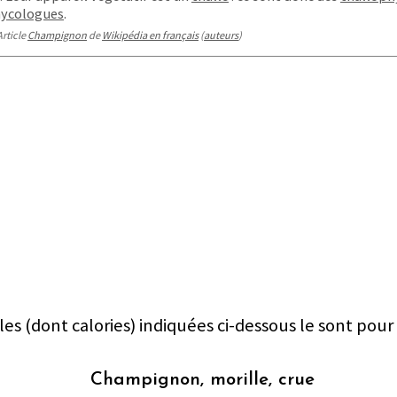
ycologues
.
Article
Champignon
de
Wikipédia en français
(
auteurs
)
les (dont calories) indiquées ci-dessous le sont pour
Champignon, morille, crue