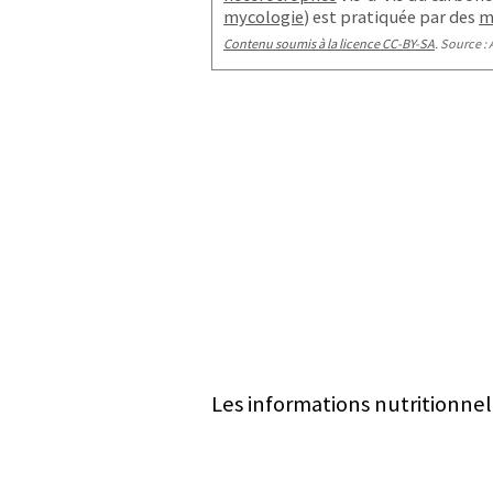
mycologie
) est pratiquée par des
m
Contenu soumis à la licence CC-BY-SA
. Source : 
Les informations nutritionnel