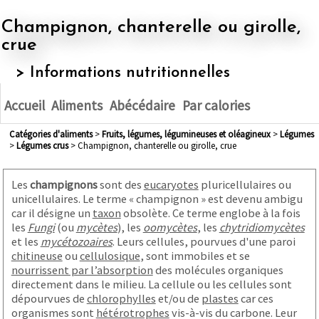
Champignon, chanterelle ou girolle,
crue
> Informations nutritionnelles
Accueil
Aliments
Abécédaire
Par calories
Catégories d'aliments
>
fruits, légumes, légumineuses et oléagineux
>
légumes
>
légumes crus
> Champignon, chanterelle ou girolle, crue
Les
champignons
sont des
eucaryotes
pluricellulaires ou
unicellulaires. Le terme « champignon » est devenu ambigu
car il désigne un
taxon
obsolète. Ce terme englobe à la fois
les
Fungi
(ou
mycètes
), les
oomycètes
, les
chytridiomycètes
et les
mycétozoaires
. Leurs cellules, pourvues d'une paroi
chitineuse
ou
cellulosique
, sont immobiles et se
nourrissent par l’absorption
des molécules organiques
directement dans le milieu. La cellule ou les cellules sont
dépourvues de
chlorophylles
et/ou de
plastes
car ces
organismes sont
hétérotrophes
vis-à-vis du carbone. Leur