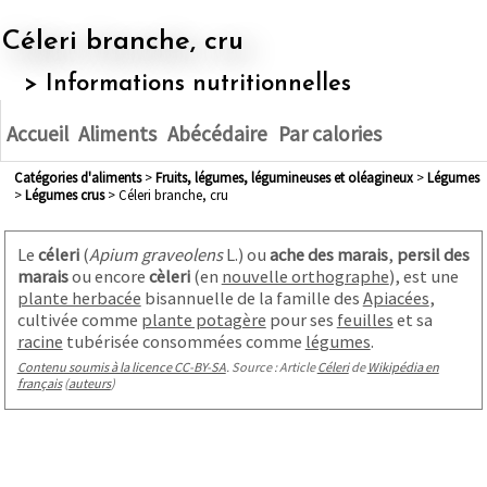
Céleri branche, cru
> Informations nutritionnelles
Accueil
Aliments
Abécédaire
Par calories
Catégories d'aliments
>
fruits, légumes, légumineuses et oléagineux
>
légumes
>
légumes crus
> Céleri branche, cru
Le
céleri
(
Apium graveolens
L.) ou
ache des marais
,
persil des
marais
ou encore
cèleri
(en
nouvelle orthographe
), est une
plante herbacée
bisannuelle de la famille des
Apiacées
,
cultivée comme
plante potagère
pour ses
feuilles
et sa
racine
tubérisée consommées comme
légumes
.
Contenu soumis à la licence CC-BY-SA
. Source : Article
Céleri
de
Wikipédia en
français
(
auteurs
)