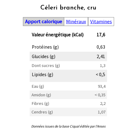
Céleri branche, cru
Apport calorique
Minéraux
Vitamines
Valeur énergétique (kCal)
17,6
Protéines (g)
0,63
Glucides (g)
2,41
Dont sucres (g)
1,3
Lipides (g)
< 0,5
Eau (g)
93,4
Amidon (g)
< 0,35
Fibres (g)
2,2
Cendres (g)
1,07
Données issues de la base Ciqual éditée par l'Anses