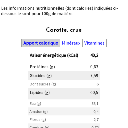
Les informations nutritionnelles (dont calories) indiquées ci-
dessous le sont pour 100g de matière.
Carotte, crue
Apport calorique
Minéraux
Vitamines
Valeur énergétique (kCal)
40,2
Protéines (g)
0,63
Glucides (g)
7,59
Dont sucres (g)
6
Lipides (g)
< 0,5
Eau (g)
88,1
Amidon (g)
0,4
Fibres (g)
2,7
Cendres (g)
0,72