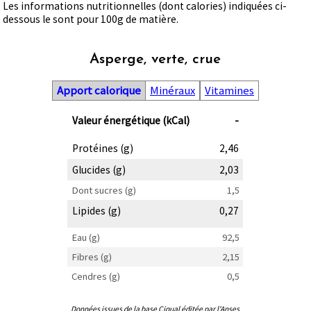
Les informations nutritionnelles (dont calories) indiquées ci-
dessous le sont pour 100g de matière.
Asperge, verte, crue
Apport calorique
Minéraux
Vitamines
Valeur énergétique (kCal)
-
Protéines (g)
2,46
Glucides (g)
2,03
Dont sucres (g)
1,5
Lipides (g)
0,27
Eau (g)
92,5
Fibres (g)
2,15
Cendres (g)
0,5
Données issues de la base Ciqual éditée par l'Anses