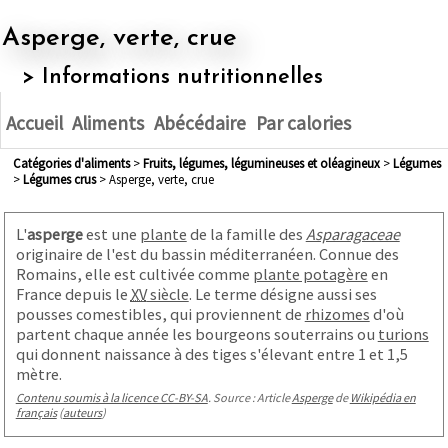
Asperge, verte, crue
> Informations nutritionnelles
Accueil
Aliments
Abécédaire
Par calories
Catégories d'aliments
>
fruits, légumes, légumineuses et oléagineux
>
légumes
>
légumes crus
> Asperge, verte, crue
L'
asperge
est une
plante
de la famille des
Asparagaceae
originaire de l'est du bassin méditerranéen. Connue des
Romains, elle est cultivée comme
plante potagère
en
France depuis le
XV
siècle
. Le terme désigne aussi ses
pousses comestibles, qui proviennent de
rhizomes
d'où
partent chaque année les bourgeons souterrains ou
turions
qui donnent naissance à des tiges s'élevant entre 1 et
1,5
mètre
.
Contenu soumis à la licence CC-BY-SA
. Source : Article
Asperge
de
Wikipédia en
français
(
auteurs
)