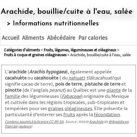
Arachide, bouillie/cuite à l'eau, salée
> Informations nutritionnelles
Accueil
Aliments
Abécédaire
Par calories
Catégories d'aliments
>
fruits, légumes, légumineuses et oléagineux
>
fruits à coque et graines oléagineuses
> Arachide, bouillie/cuite à l'eau, salée
L’
arachide
(
Arachis hypogaea
), également appelée
cacahuète
ou
cacahouète
(
du
nahuatl
tlālcacahuatl
qui
signifie cacao de terre),
pois de terre
,
pistache de terre
et
pinotte
(de l'anglais
peanut
) au Québec
est une
plante
de la
famille
des légumineuses (
Fabaceae
) originaire du Mexique
et cultivée dans les régions tropicales, sub-tropicales et
tempérées pour ses
graines
oléagineuses
. Elle présente la
particularité d’enterrer ses
fruits
après la
fécondation
.
Contenu soumis à la licence CC-BY-SA
. Source : Article
Arachide
de
Wikipédia en
français
(
auteurs
)