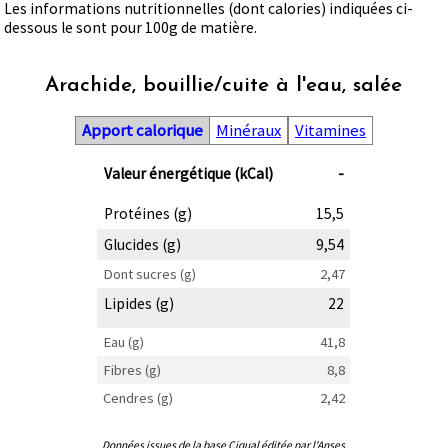
Les informations nutritionnelles (dont calories) indiquées ci-
dessous le sont pour 100g de matière.
Arachide, bouillie/cuite à l'eau, salée
Apport calorique
Minéraux
Vitamines
Valeur énergétique (kCal)
-
Protéines (g)
15,5
Glucides (g)
9,54
Dont sucres (g)
2,47
Lipides (g)
22
Eau (g)
41,8
Fibres (g)
8,8
Cendres (g)
2,42
Données issues de la base Ciqual éditée par l'Anses