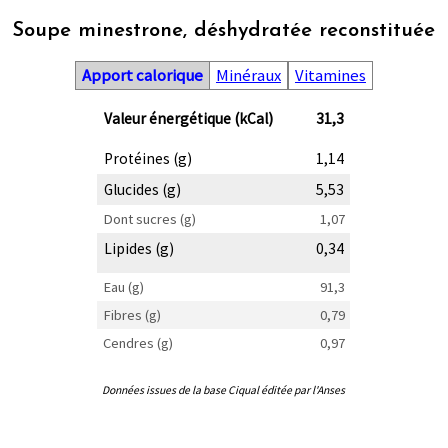
Soupe minestrone, déshydratée reconstituée
Apport calorique
Minéraux
Vitamines
Valeur énergétique (kCal)
31,3
Protéines (g)
1,14
Glucides (g)
5,53
Dont sucres (g)
1,07
Lipides (g)
0,34
Eau (g)
91,3
Fibres (g)
0,79
Cendres (g)
0,97
Données issues de la base Ciqual éditée par l'Anses