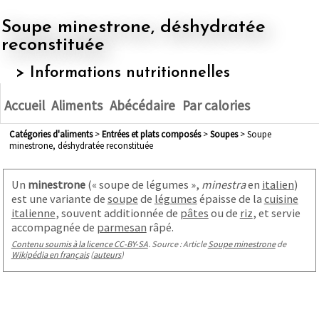
Soupe minestrone, déshydratée
reconstituée
> Informations nutritionnelles
Accueil
Aliments
Abécédaire
Par calories
Catégories d'aliments
>
entrées et plats composés
>
soupes
> Soupe
minestrone, déshydratée reconstituée
Un
minestrone
(
« soupe de légumes »
,
minestra
en
italien
)
est une variante de
soupe
de
légumes
épaisse de la
cuisine
italienne
, souvent additionnée de
pâtes
ou de
riz
, et servie
accompagnée de
parmesan
râpé.
Contenu soumis à la licence CC-BY-SA
. Source : Article
Soupe minestrone
de
Wikipédia en français
(
auteurs
)