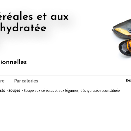
shydratée
tionnelles
Re
re
Par calories
sés
>
soupes
> Soupe aux céréales et aux légumes, déshydratée reconstituée