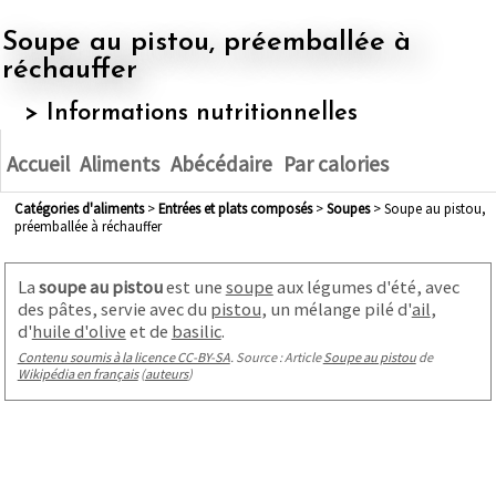
Soupe au pistou, préemballée à
réchauffer
> Informations nutritionnelles
Accueil
Aliments
Abécédaire
Par calories
Catégories d'aliments
>
entrées et plats composés
>
soupes
> Soupe au pistou,
préemballée à réchauffer
La
soupe au pistou
est une
soupe
aux légumes d'été, avec
des pâtes, servie avec du
pistou
, un mélange pilé d'
ail
,
d'
huile d'olive
et de
basilic
.
Contenu soumis à la licence CC-BY-SA
. Source : Article
Soupe au pistou
de
Wikipédia en français
(
auteurs
)