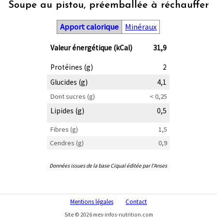
Soupe au pistou, préemballée à réchauffer
Apport calorique
Minéraux
Valeur énergétique (kCal)
31,9
Protéines (g)
2
Glucides (g)
4,1
Dont sucres (g)
< 0,25
Lipides (g)
0,5
Fibres (g)
1,5
Cendres (g)
0,9
Données issues de la base Ciqual éditée par l'Anses
Mentions légales
Contact
Site © 2026 mes-infos-nutrition.com