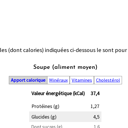
les (dont calories) indiquées ci-dessous le sont pour
Soupe (aliment moyen)
Apport calorique
Minéraux
Vitamines
Cholestérol
Valeur énergétique (kCal)
37,4
Protéines (g)
1,27
Glucides (g)
4,5
Dont sucres (g)
1,6