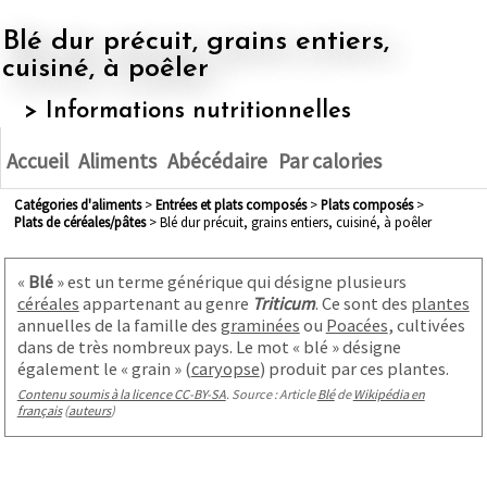
Blé dur précuit, grains entiers,
cuisiné, à poêler
> Informations nutritionnelles
Accueil
Aliments
Abécédaire
Par calories
Catégories d'aliments
>
entrées et plats composés
>
plats composés
>
plats de céréales/pâtes
> Blé dur précuit, grains entiers, cuisiné, à poêler
«
Blé
» est un terme générique qui désigne plusieurs
céréales
appartenant au genre
Triticum
. Ce sont des
plantes
annuelles de la famille des
graminées
ou
Poacées
, cultivées
dans de très nombreux pays. Le mot « blé » désigne
également le « grain » (
caryopse
) produit par ces plantes.
Contenu soumis à la licence CC-BY-SA
. Source : Article
Blé
de
Wikipédia en
français
(
auteurs
)