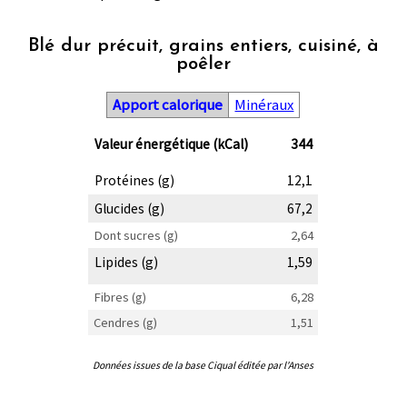
Blé dur précuit, grains entiers, cuisiné, à
poêler
Apport calorique
Minéraux
Valeur énergétique (kCal)
344
Protéines (g)
12,1
Glucides (g)
67,2
Dont sucres (g)
2,64
Lipides (g)
1,59
Fibres (g)
6,28
Cendres (g)
1,51
Données issues de la base Ciqual éditée par l'Anses