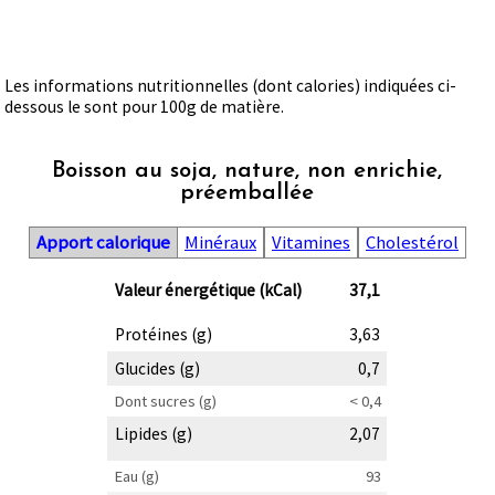
Les informations nutritionnelles (dont calories) indiquées ci-
dessous le sont pour 100g de matière.
Boisson au soja, nature, non enrichie,
préemballée
Apport calorique
Minéraux
Vitamines
Cholestérol
Valeur énergétique (kCal)
37,1
Protéines (g)
3,63
Glucides (g)
0,7
Dont sucres (g)
< 0,4
Lipides (g)
2,07
Eau (g)
93