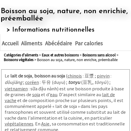
Boisson au soja, nature, non enrichie,
préemballée
> Informations nutritionnelles
Accueil
Aliments
Abécédaire
Par calories
Catégories d'aliments
>
eaux et autres boissons
>
boissons sans alcool
>
boissons végétales
> Boisson au soja, nature, non enrichie, préemballée
Le
lait de soja
,
boisson au soja
(
chinois
:
豆漿
;
pinyin
:
dòujiāng
;
coréen
:
두유
(
duyu
) ;
tonyu
(
豆乳
,
tōnyū
)
;
vietnamien
:
sữa đậu nành
) est une boisson produite à base
de graines de
soja
et d’
eau
. D'aspect similaire au
lait de
vache
et de composition proche sur plusieurs points, il est
communément appelé « lait de soja » dans les pays
francophones et souvent utilisé comme substitut au lait de
vache dans l'alimentation et la cuisine, en particulier
végétaliennes
. En
Asie
, sa consommation est traditionnelle
et relativement commune.