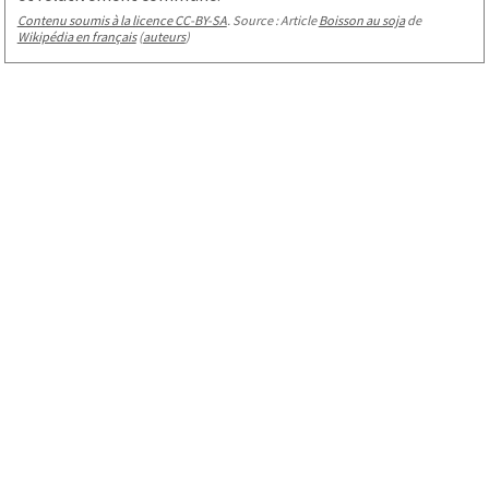
Contenu soumis à la licence CC-BY-SA
. Source : Article
Boisson au soja
de
Wikipédia en français
(
auteurs
)