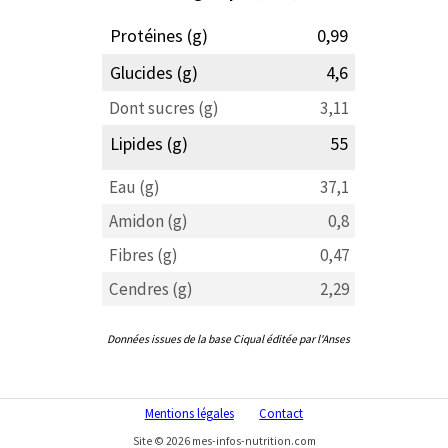
Protéines (g)
0,99
Glucides (g)
4,6
Dont sucres (g)
3,11
Lipides (g)
55
Eau (g)
37,1
Amidon (g)
0,8
Fibres (g)
0,47
Cendres (g)
2,29
Données issues de la base Ciqual éditée par l'Anses
Mentions légales
Contact
Site © 2026 mes-infos-nutrition.com