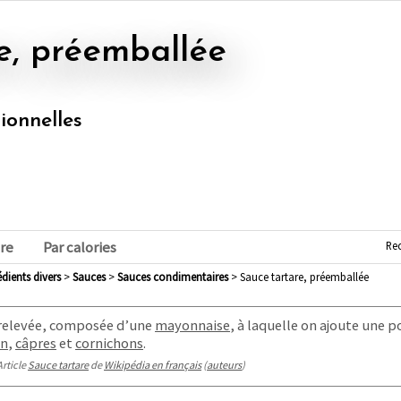
re, préemballée
tionnelles
Re
re
Par calories
rédients divers
>
sauces
>
sauces condimentaires
> Sauce tartare, préemballée
 relevée, composée d’une
mayonnaise
, à laquelle on ajoute une 
on
,
câpres
et
cornichons
.
Article
Sauce tartare
de
Wikipédia en français
(
auteurs
)