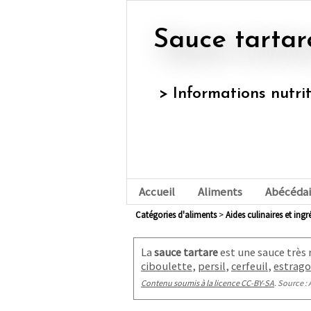
Sauce tarta
> Informations nutri
Accueil
Aliments
Abécédai
Catégories d'aliments
>
aides culinaires et ing
La
sauce tartare
est une sauce très
ciboulette
,
persil
,
cerfeuil
,
estrag
Contenu soumis à la licence CC-BY-SA
. Source : 