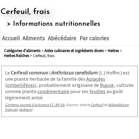
Cerfeuil, frais
> Informations nutritionnelles
Accueil
Aliments
Abécédaire
Par calories
Catégories d'aliments
>
aides culinaires et ingrédients divers
>
herbes
>
herbes fraîches
> Cerfeuil, frais
Le
Cerfeuil commun
(
Anthriscus cerefolium
(L.) Hoffm.) est
une plante herbacée de la famille des
Apiacées
(
ombellifères
), probablement originaire de
Russie
, cultivée
comme plante
condimentaire
pour ses
feuilles
au goût
légèrement anisé.
Contenu soumis à la licence CC-BY-SA
. Source : Article
Cerfeuil
de
Wikipédia en
français
(
auteurs
)