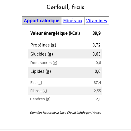
Cerfeuil, frais
Apport calorique
Minéraux
Vitamines
Valeur énergétique (kCal)
39,9
Protéines (g)
3,72
Glucides (g)
3,63
Dont sucres (g)
0,6
Lipides (g)
0,6
Eau (g)
87,4
Fibres (g)
2,55
Cendres (g)
2,1
Données issues de la base Ciqual éditée par l'Anses