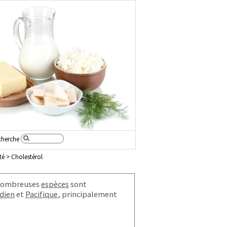
cherche
tté > Cholestérol
nombreuses
espèces
sont
dien
et
Pacifique
, principalement