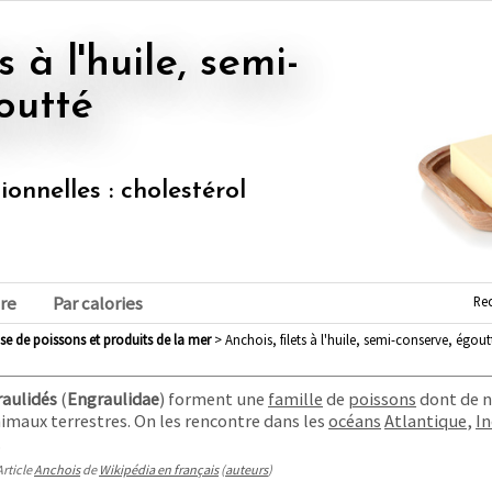
outté
ionnelles : cholestérol
Re
re
Par calories
ase de poissons et produits de la mer
> Anchois, filets à l'huile, semi-conserve, égou
aulidés
(
Engraulidae
) forment une
famille
de
poissons
dont de 
maux terrestres. On les rencontre dans les
océans
Atlantique
,
In
.
Article
Anchois
de
Wikipédia en français
(
auteurs
)