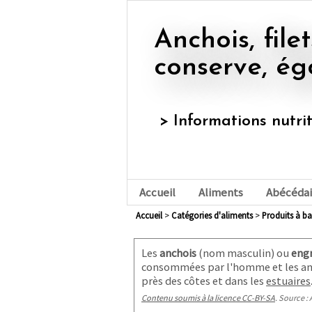
Anchois, filets à l'huile, semi-
conserve, ég
> Informations nutrit
Accueil
Aliments
Abécédai
Accueil
>
Catégories d'aliments
>
produits à b
Les
anchois
(nom masculin
) ou
engr
consommées par l'homme et les ani
près des côtes et dans les
estuaires
Contenu soumis à la licence CC-BY-SA
. Source : 