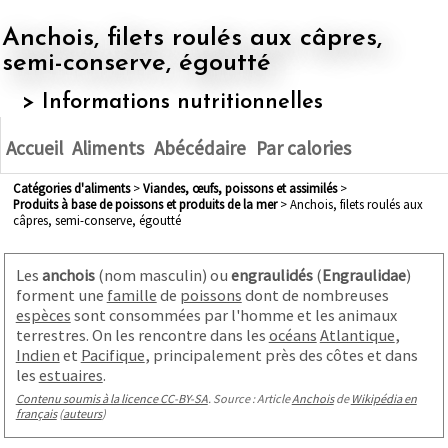
Anchois, filets roulés aux câpres,
semi-conserve, égoutté
> Informations nutritionnelles
Accueil
Aliments
Abécédaire
Par calories
Catégories d'aliments
>
viandes, œufs, poissons et assimilés
>
produits à base de poissons et produits de la mer
> Anchois, filets roulés aux
câpres, semi-conserve, égoutté
Les
anchois
(nom masculin
) ou
engraulidés
(
Engraulidae
)
forment une
famille
de
poissons
dont de nombreuses
espèces
sont consommées par l'homme et les animaux
terrestres. On les rencontre dans les
océans
Atlantique
,
Indien
et
Pacifique
, principalement près des côtes et dans
les
estuaires
.
Contenu soumis à la licence CC-BY-SA
. Source : Article
Anchois
de
Wikipédia en
français
(
auteurs
)