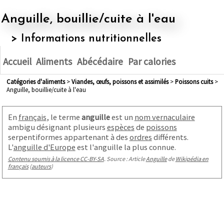
Anguille, bouillie/cuite à l'eau
> Informations nutritionnelles
Accueil
Aliments
Abécédaire
Par calories
Catégories d'aliments
>
viandes, œufs, poissons et assimilés
>
poissons cuits
>
Anguille, bouillie/cuite à l'eau
En
français
, le terme
anguille
est un
nom vernaculaire
ambigu désignant plusieurs
espèces
de
poissons
serpentiformes appartenant à des
ordres
différents.
L'
anguille d'Europe
est l'anguille la plus connue.
Contenu soumis à la licence CC-BY-SA
. Source : Article
Anguille
de
Wikipédia en
français
(
auteurs
)