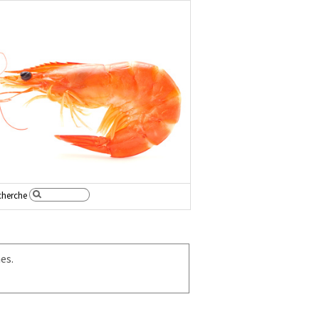
cherche
es.