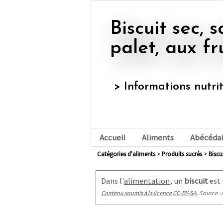
Biscuit sec, sablé, galette ou
palet, aux fr
> Informations nutri
Accueil
Aliments
Abécédai
Catégories d'aliments
>
produits sucrés
>
bisc
Dans l'
alimentation
, un
biscuit
est 
Contenu soumis à la licence CC-BY-SA
. Source : 