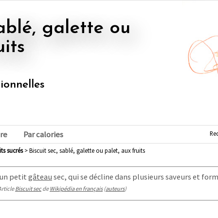
uits
tionnelles
Re
re
Par calories
uits sucrés
> Biscuit sec, sablé, galette ou palet, aux fruits
un petit
gâteau
sec, qui se décline dans plusieurs saveurs et form
Article
Biscuit sec
de
Wikipédia en français
(
auteurs
)