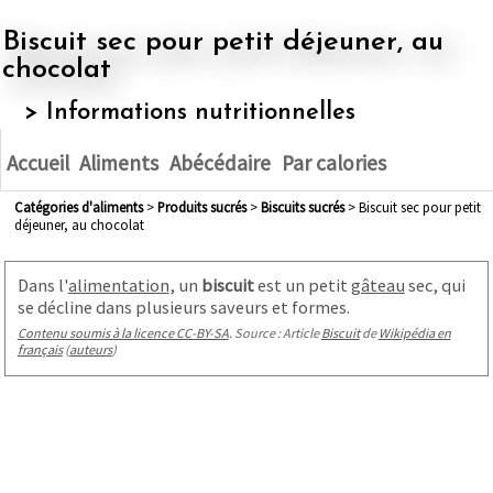
Biscuit sec pour petit déjeuner, au
chocolat
> Informations nutritionnelles
Accueil
Aliments
Abécédaire
Par calories
Catégories d'aliments
>
produits sucrés
>
biscuits sucrés
> Biscuit sec pour petit
déjeuner, au chocolat
Dans l'
alimentation
, un
biscuit
est un petit
gâteau
sec, qui
se décline dans plusieurs saveurs et formes.
Contenu soumis à la licence CC-BY-SA
. Source : Article
Biscuit
de
Wikipédia en
français
(
auteurs
)