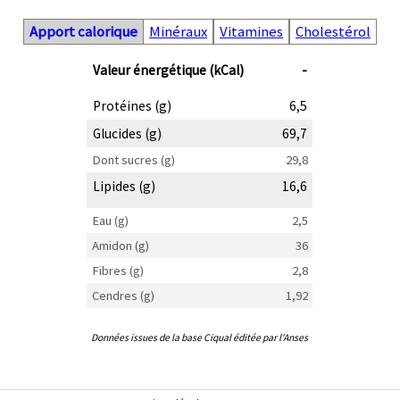
Apport calorique
Minéraux
Vitamines
Cholestérol
Valeur énergétique (kCal)
-
Protéines (g)
6,5
Glucides (g)
69,7
Dont sucres (g)
29,8
Lipides (g)
16,6
Eau (g)
2,5
Amidon (g)
36
Fibres (g)
2,8
Cendres (g)
1,92
Données issues de la base Ciqual éditée par l'Anses