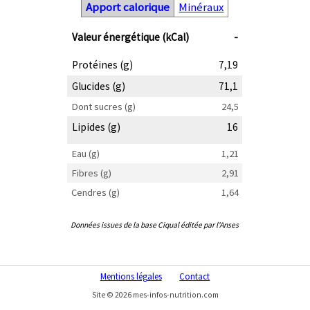
Apport calorique
Minéraux
Valeur énergétique (kCal)
-
Protéines (g)
7,19
Glucides (g)
71,1
Dont sucres (g)
24,5
Lipides (g)
16
Eau (g)
1,21
Fibres (g)
2,91
Cendres (g)
1,64
Données issues de la base Ciqual éditée par l'Anses
Mentions légales
Contact
Site © 2026 mes-infos-nutrition.com