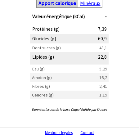
Apport calorique
Minéraux
Valeur énergétique (kCal)
-
Protéines (g)
7,39
Glucides (g)
60,9
Dont sucres (g)
43,1
Lipides (g)
22,8
Eau (g)
5,29
Amidon (g)
16,2
Fibres (g)
2,41
Cendres (g)
1,19
Données issues de la base Ciqual éditée par l'Anses
Mentions légales
Contact