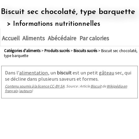
Biscuit sec chocolaté, type barquette
> Informations nutritionnelles
Accueil
Aliments
Abécédaire
Par calories
Catégories d'aliments
>
produits sucrés
>
biscuits sucrés
> Biscuit sec chocolaté,
type barquette
Dans l'
alimentation
, un
biscuit
est un petit
gâteau
sec, qui
se décline dans plusieurs saveurs et formes.
Contenu soumis à la licence CC-BY-SA
. Source : Article
Biscuit
de
Wikipédia en
français
(
auteurs
)