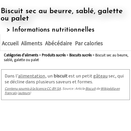
Biscuit sec au beurre, sablé, galette
ou palet
> Informations nutritionnelles
Accueil
Aliments
Abécédaire
Par calories
Catégories d'aliments
>
produits sucrés
>
biscuits sucrés
> Biscuit sec au beurre,
sablé, galette ou palet
Dans l'
alimentation
, un
biscuit
est un petit
gâteau
sec, qui
se décline dans plusieurs saveurs et formes.
Contenu soumis à la licence CC-BY-SA
. Source : Article
Biscuit
de
Wikipédia en
français
(
auteurs
)