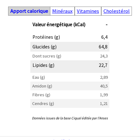
Apport calorique
Minéraux
Vitamines
Cholestérol
Valeur énergétique (kCal)
-
Protéines (g)
6,4
Glucides (g)
64,8
Dont sucres (g)
24,3
Lipides (g)
22,7
Eau (g)
2,89
Amidon (g)
40,5
Fibres (g)
1,99
Cendres (g)
1,21
Données issues de la base Ciqual éditée par l'Anses