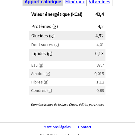
Apport calorique
Minéraux
Vitamines
Valeur énergétique (kCal)
42,4
Protéines (g)
4,2
Glucides (g)
4,92
Dont sucres (g)
4,01
Lipides (g)
0,13
Eau (g)
87,7
Amidon (g)
0,015
Fibres (g)
1,12
Cendres (g)
0,89
Données issues de la base Ciqual éditée par l'Anses
Mentions légales
Contact