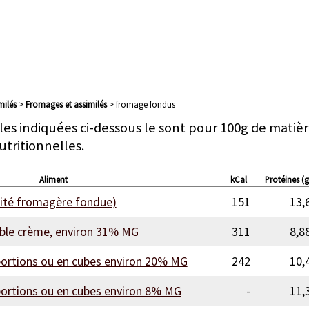
imilés
>
fromages et assimilés
> fromage fondus
les indiquées ci-dessous le sont pour 100g de matièr
utritionnelles.
Aliment
kCal
Protéines (g
alité fromagère fondue)
151
13,
le crème, environ 31% MG
311
8,8
ortions ou en cubes environ 20% MG
242
10,
ortions ou en cubes environ 8% MG
-
11,