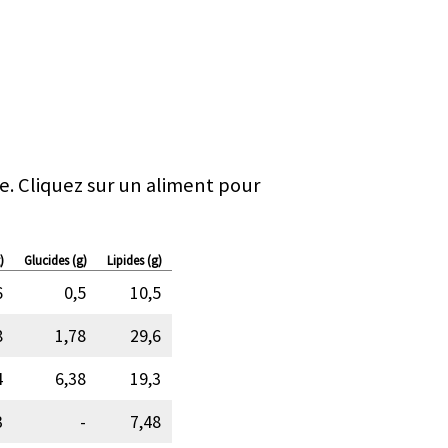
e. Cliquez sur un aliment pour
)
Glucides (g)
Lipides (g)
6
0,5
10,5
8
1,78
29,6
4
6,38
19,3
3
-
7,48