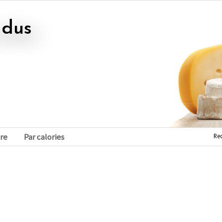
ndus
Re
re
Par calories