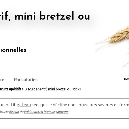
tionnelles
Re
re
Par calories
iscuits apéritifs
> Biscuit apéritif, mini bretzel ou sticks
un petit
gâteau
sec, qui se décline dans plusieurs saveurs et form
Article
Biscuit
de
Wikipédia en français
(
auteurs
)