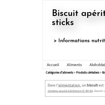
Biscuit apéritif, mini bretzel ou
sticks
> Informations nutri
Accueil
Aliments
Abécédai
Catégories d'aliments
>
produits céréaliers
>
b
Dans l'
alimentation
, un
biscuit
est 
Contenu soumis à la licence CC-BY-SA
. Source : 