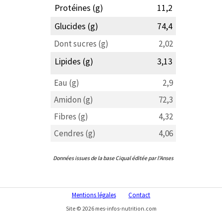
Protéines (g)
11,2
Glucides (g)
74,4
Dont sucres (g)
2,02
Lipides (g)
3,13
Eau (g)
2,9
Amidon (g)
72,3
Fibres (g)
4,32
Cendres (g)
4,06
Données issues de la base Ciqual éditée par l'Anses
Mentions légales
Contact
Site © 2026 mes-infos-nutrition.com