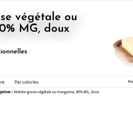
80% MG, doux
tionnelles
Re
re
Par calories
garines
> Matière grasse végétale ou margarine, 80% MG, doux