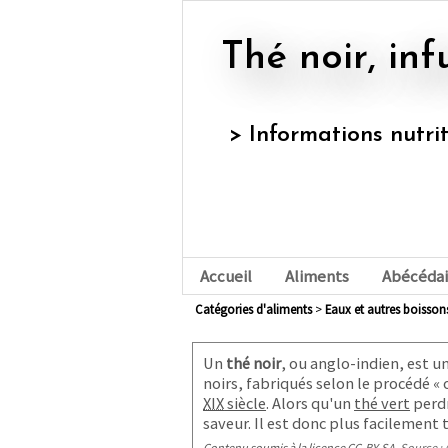
Thé noir, in
> Informations nutri
Accueil
Aliments
Abécédai
Catégories d'aliments
>
eaux et autres boisson
Un
thé noir
, ou anglo-indien, est u
noirs, fabriqués selon le procédé «
XIX
siècle
. Alors qu'un
thé vert
perdr
saveur. Il est donc plus facilement
Contenu soumis à la licence CC-BY-SA
. Source : 