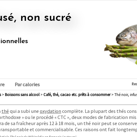
fusé, non sucré
tionnelles
Re
re
Par calories
s
>
boissons sans alcool
>
café, thé, cacao etc. prêts à consommer
> Thé noir, infu
n
thé
qui a subi une
oxydation
complète. La plupart des thés co
 orthodoxe » ou le procédé « CTC », deux modes de fabrication mis
a de sa fraîcheur après 12 à 18 mois, un thé noir peut se conserv
 transportable et commercialisable. Ces raisons ont fait longtemp
Article
Thé noir
de
Wikipédia en français
(
auteurs
)