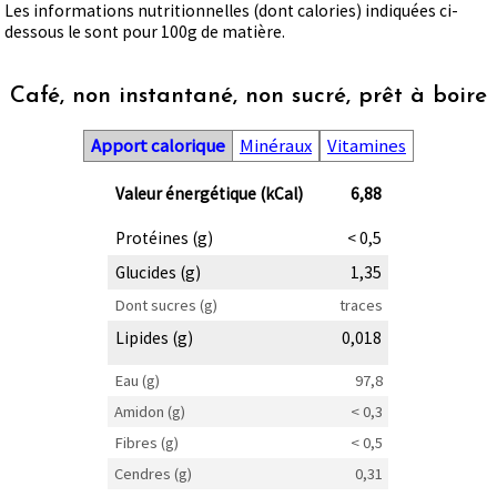
Les informations nutritionnelles (dont calories) indiquées ci-
dessous le sont pour 100g de matière.
Café, non instantané, non sucré, prêt à boire
Apport calorique
Minéraux
Vitamines
Valeur énergétique (kCal)
6,88
Protéines (g)
< 0,5
Glucides (g)
1,35
Dont sucres (g)
traces
Lipides (g)
0,018
Eau (g)
97,8
Amidon (g)
< 0,3
Fibres (g)
< 0,5
Cendres (g)
0,31