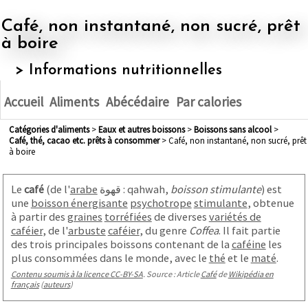
Café, non instantané, non sucré, prêt
à boire
> Informations nutritionnelles
Accueil
Aliments
Abécédaire
Par calories
Catégories d'aliments
>
eaux et autres boissons
>
boissons sans alcool
>
café, thé, cacao etc. prêts à consommer
> Café, non instantané, non sucré, prêt
à boire
Le
café
(de l'
arabe
قهوة : qahwah,
boisson stimulante
) est
une
boisson énergisante
psychotrope
stimulante
, obtenue
à partir des
graines
torréfiées
de diverses
variétés de
caféier
, de l'
arbuste
caféier
, du genre
Coffea
. Il fait partie
des trois principales boissons contenant de la
caféine
les
plus consommées dans le monde, avec le
thé
et le
maté
.
Contenu soumis à la licence CC-BY-SA
. Source : Article
Café
de
Wikipédia en
français
(
auteurs
)