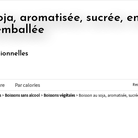
emballée
tionnelles
Re
re
Par calories
s
>
boissons sans alcool
>
boissons végétales
> Boisson au soja, aromatisée, sucrée